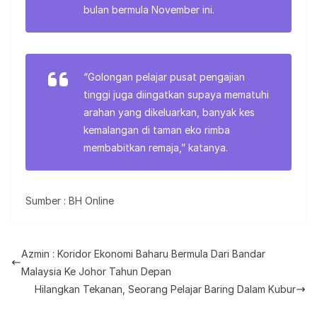
bulan bermula November ini.
“Golongan pelajar pusat pengajian
tinggi juga diingatkan supaya mematuhi
arahan yang dikeluarkan, banyak kes
kemalangan di taman eko rimba
membabitkan remaja,” katanya.
Sumber : BH Online
Azmin : Koridor Ekonomi Baharu Bermula Dari Bandar
Malaysia Ke Johor Tahun Depan
Hilangkan Tekanan, Seorang Pelajar Baring Dalam Kubur