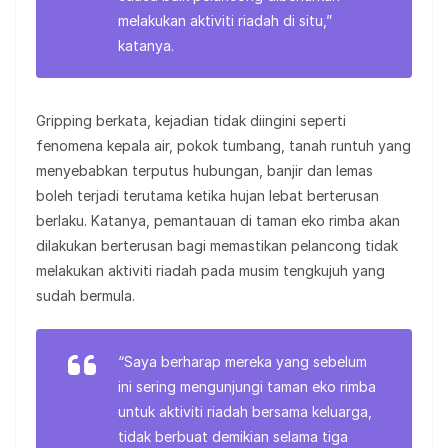
melakukan aktiviti riadah di situ,”
katanya.
Gripping berkata, kejadian tidak diingini seperti
fenomena kepala air, pokok tumbang, tanah runtuh yang
menyebabkan terputus hubungan, banjir dan lemas
boleh terjadi terutama ketika hujan lebat berterusan
berlaku. Katanya, pemantauan di taman eko rimba akan
dilakukan berterusan bagi memastikan pelancong tidak
melakukan aktiviti riadah pada musim tengkujuh yang
sudah bermula.
“Saya berharap mereka yang sebelum
ini sering mengunjungi taman eko rimba
untuk aktiviti riadah bersama keluarga,
tidak berbuat demikian selama tiga