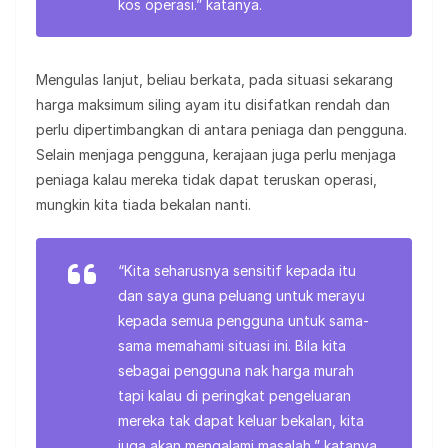
kos operasi.” katanya.
Mengulas lanjut, beliau berkata, pada situasi sekarang
harga maksimum siling ayam itu disifatkan rendah dan
perlu dipertimbangkan di antara peniaga dan pengguna.
Selain menjaga pengguna, kerajaan juga perlu menjaga
peniaga kalau mereka tidak dapat teruskan operasi,
mungkin kita tiada bekalan nanti.
“Kita seharusnya sensitif kepada itu
dan saya guna peluang untuk merayu
kepada semua pengguna untuk sama-
sama memahami situasi ini. Bila kita
sebagai pengguna nak harga murah
tapi kalau di peringkat pengeluaran
mereka tak dapat keluar bekalan, kita
juga akan mengalami masalah,” katanya.