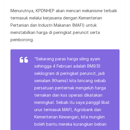
Menurutnya, KPDNHEP akan mencari mekanisme terbaik
termasuk melalui kerjasama dengan Kementerian
Pertanian dan Industri Makanan (MAFI) untuk
menstabilkan harga di peringkat peruncit serta
pemborong.
“Sekarang paras harga siling ayam
sehingga 4 Februari adalah RM9.10
sekilogram di peringkat peruncit, jadi
semalam (Khamis) kita bincang sebab
persatuan penternak mengeluh harga
ternakan dan kos operasi dikatakan
meningkat. Sebab itu saya panggil libat
urus termasuk MAFI, Agrobank dan
Kementerian Kewangan, kita mungkin
boleh bantu mereka kurangkan beban