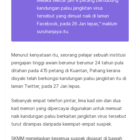
Melaka sekitar jam 4 petang berhubung
kandungan palsu jangkitan virus
tersebut yang dimuat naik di laman
Facebook, pada 26 Jan lepas,” maklum
suruhanjaya itu.
Menurut kenyataan itu, seorang pelajar sebuah institusi
pengajian tinggi awam berumur berumur 24 tahun pula
ditahan pada 4.15 petang di Kuantan, Pahang kerana
disyaki telah berkongsi kandungan palsu jangkitan itu di
laman Twitter, pada 27 Jan lepas.
Sebanyak empat telefon pintar, lima kad sim dan dua
kad memori yang dipercayai digunakan untuk memuat
naik kandungan palsu berkaitan jangkitan virus tersebut
turut dirampas daripada keempat-empat suspek.
SKMM menjelaskan kesemua suspek disiasat di bawah