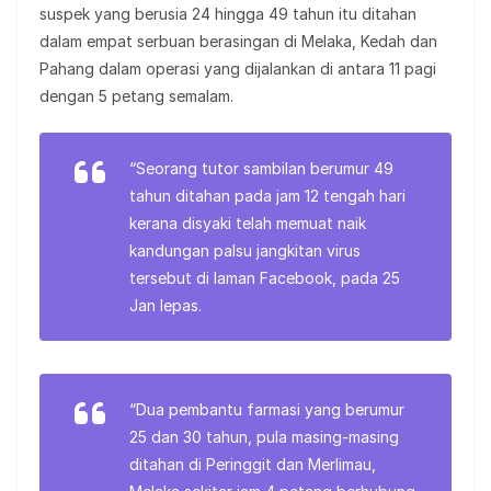
suspek yang berusia 24 hingga 49 tahun itu ditahan
dalam empat serbuan berasingan di Melaka, Kedah dan
Pahang dalam operasi yang dijalankan di antara 11 pagi
dengan 5 petang semalam.
“Seorang tutor sambilan berumur 49
tahun ditahan pada jam 12 tengah hari
kerana disyaki telah memuat naik
kandungan palsu jangkitan virus
tersebut di laman Facebook, pada 25
Jan lepas.
“Dua pembantu farmasi yang berumur
25 dan 30 tahun, pula masing-masing
ditahan di Peringgit dan Merlimau,