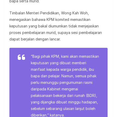
bapa serta murid.
Timbalan Menteri Pendidikan, Wong Kah Woh,
menegaskan bahawa KPM komited memastikan
keputusan yang bakal diumumkan tidak menjejaskan
proses pembelajaran murid, supaya sesi pembelajaran
dapat berjalan dengan lancar.
“Bagi pihak KPM, kami akan memastikan
keputusan yang dibuat memberi
manfaat kepada warga pendidik, ibu
bapa dan pelajar. Namun, semua pihak
perlu menunggu pengumuman rasmi
daripada Kabinet mengenai
pelaksanaan bekerja dari rumah (BDR),
yang dijangka dibuat minggu hadapan,
sebelum sebarang ulasan lanjut boleh
diberikan,” katanya.