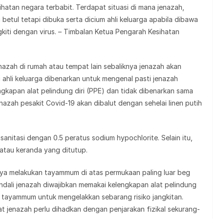
hatan negara terbabit. Terdapat situasi di mana jenazah,
etul tetapi dibuka serta dicium ahli keluarga apabila dibawa
gkiti dengan virus. – Timbalan Ketua Pengarah Kesihatan
nazah di rumah atau tempat lain sebaliknya jenazah akan
 ahli keluarga dibenarkan untuk mengenal pasti jenazah
kapan alat pelindung diri (PPE) dan tidak dibenarkan sama
azah pesakit Covid-19 akan dibalut dengan sehelai linen putih
sanitasi dengan 0.5 peratus sodium hypochlorite. Selain itu,
atau keranda yang ditutup.
anya melakukan tayammum di atas permukaan paling luar beg
dali jenazah diwajibkan memakai kelengkapan alat pelindung
n tayammum untuk mengelakkan sebarang risiko jangkitan.
at jenazah perlu dihadkan dengan penjarakan fizikal sekurang-