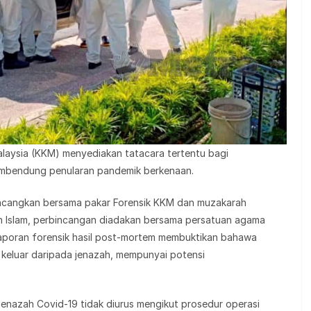
alaysia (KKM) menyediakan tatacara tertentu bagi
embendung penularan pandemik berkenaan.
incangkan bersama pakar Forensik KKM dan muzakarah
n Islam, perbincangan diadakan bersama persatuan agama
 laporan forensik hasil post-mortem membuktikan bahawa
g keluar daripada jenazah, mempunyai potensi
a jenazah Covid-19 tidak diurus mengikut prosedur operasi