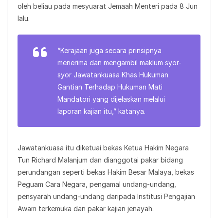
oleh beliau pada mesyuarat Jemaah Menteri pada 8 Jun
lalu.
“Kerajaan juga secara prinsipnya
menerima dan mengambil maklum syor-
syor Jawatankuasa Khas Hukuman
Gantian Terhadap Hukuman Mati
Mandatori yang dijelaskan melalui
laporan kajian itu,” katanya.
Jawatankuasa itu diketuai bekas Ketua Hakim Negara
Tun Richard Malanjum dan dianggotai pakar bidang
perundangan seperti bekas Hakim Besar Malaya, bekas
Peguam Cara Negara, pengamal undang-undang,
pensyarah undang-undang daripada Institusi Pengajian
Awam terkemuka dan pakar kajian jenayah.