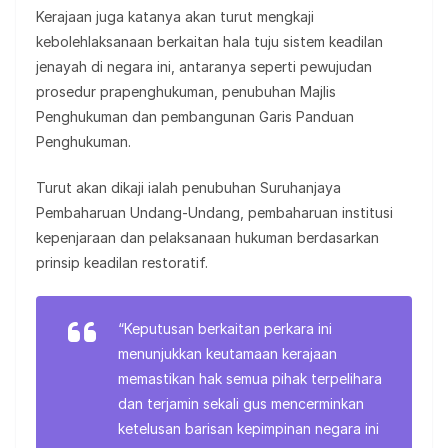
Kerajaan juga katanya akan turut mengkaji
kebolehlaksanaan berkaitan hala tuju sistem keadilan
jenayah di negara ini, antaranya seperti pewujudan
prosedur prapenghukuman, penubuhan Majlis
Penghukuman dan pembangunan Garis Panduan
Penghukuman.
Turut akan dikaji ialah penubuhan Suruhanjaya
Pembaharuan Undang-Undang, pembaharuan institusi
kepenjaraan dan pelaksanaan hukuman berdasarkan
prinsip keadilan restoratif.
“Keputusan berkaitan perkara ini
menunjukkan keutamaan kerajaan
memastikan hak semua pihak terpelihara
dan terjamin sekali gus mencerminkan
ketelusan barisan kepimpinan negara ini